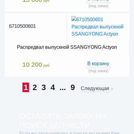
руб
(под заказ)
6710500601
Распредвал выпускной SSANGYONG Actyon
10 200
В корзину
руб
(под заказ)
1
2
3
4
...
9
Следующая
ОСТАВИТЬ ЗАЯВКУ НА
ПОИСК ЗАПЧАСТИ
Если вы затрудняетесь в поиске мы можем Вам