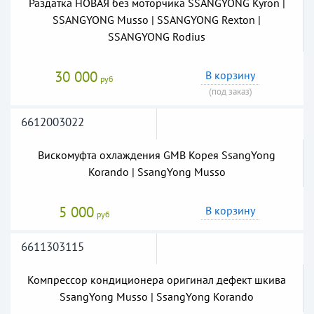
Раздатка НОВАЯ без моторчика SSANGYONG Kyron |
SSANGYONG Musso | SSANGYONG Rexton |
SSANGYONG Rodius
30 000
В корзину
руб
(под заказ)
6612003022
Вискомуфта охлаждения GMB Корея SsangYong
Korando | SsangYong Musso
5 000
В корзину
руб
6611303115
Компрессор кондиционера оригинал дефект шкива
SsangYong Musso | SsangYong Korando