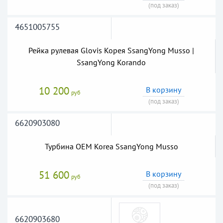
(под заказ)
4651005755
Рейка рулевая Glovis Корея SsangYong Musso |
SsangYong Korando
10 200
В корзину
руб
(под заказ)
6620903080
Турбина OEM Korea SsangYong Musso
51 600
В корзину
руб
(под заказ)
6620903680