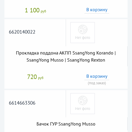
1 100
В корзину
руб
6620140022
Прокладка поддона АКПП SsangYong Korando |
SsangYong Musso | SsangYong Rexton
720
В корзину
руб
(под заказ)
6614663306
Бачок ГУР SsangYong Musso