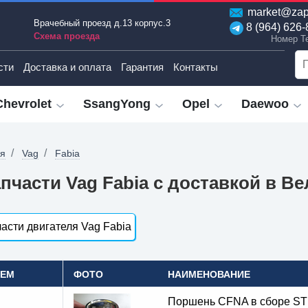
market@zap
Врачебный проезд д.13 корпус.3
8 (964) 626-
Схема проезда
Номер T
сти
Доставка и оплата
Гарантия
Контакты
Chevrolet
SsangYong
Opel
Daewoo
ая
Vag
Fabia
пчасти Vag Fabia с доставкой в В
асти двигателя Vag Fabia
OEM
ФОТО
НАИМЕНОВАНИЕ
Поршень CFNA в сборе S