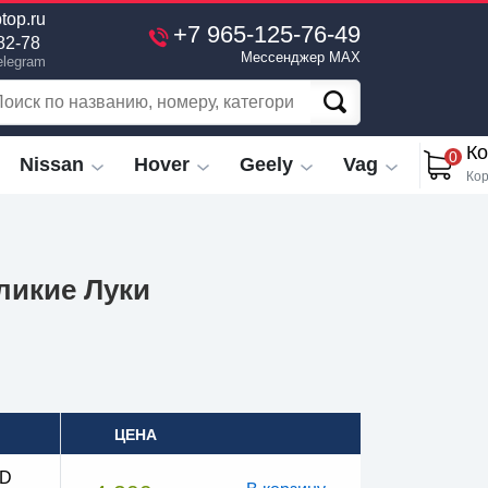
top.ru
+7 965-125-76-49
82-78
Мессенджер MAX
elegram
Ко
0
Nissan
Hover
Geely
Vag
Кор
еликие Луки
ЦЕНА
TD