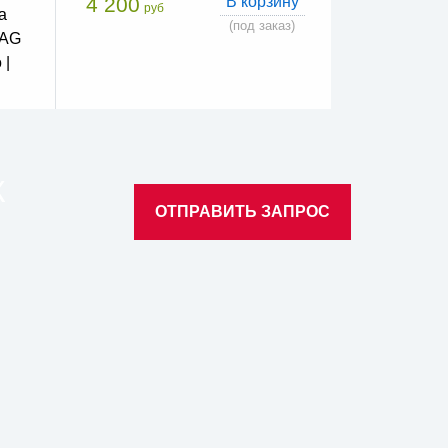
4 200
В корзину
руб
а
(под заказ)
VAG
 |
К
ОТПРАВИТЬ ЗАПРОС